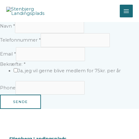
Gå
Bliv medlem
til
Bliv medlem for 75 kr. om året og støt foreningen til
indholdet
bevarelse af Stenbjerg Landingsplads
Navn
*
Telefonnummer
*
Email
*
Bekræfte:
*
Ja, jeg vil gerne blive medlem for 75kr. per år
Phone
SENDE