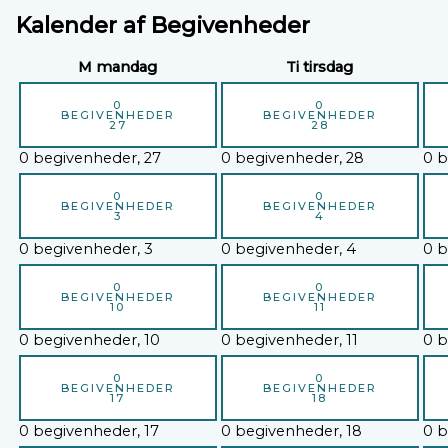
Kalender af Begivenheder
M
mandag
Ti
tirsdag
0
0
BEGIVENHEDER
BEGIVENHEDER
27
28
0 begivenheder,
27
0 begivenheder,
28
0 b
0
0
BEGIVENHEDER
BEGIVENHEDER
3
4
0 begivenheder,
3
0 begivenheder,
4
0 b
0
0
BEGIVENHEDER
BEGIVENHEDER
10
11
0 begivenheder,
10
0 begivenheder,
11
0 b
0
0
BEGIVENHEDER
BEGIVENHEDER
17
18
0 begivenheder,
17
0 begivenheder,
18
0 b