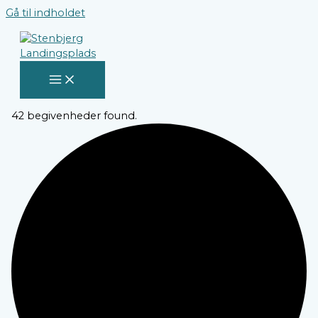
Gå til indholdet
42 begivenheder found.