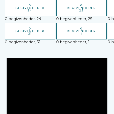
0
0
BEGIVENHEDER
BEGIVENHEDER
24
25
0 begivenheder,
24
0 begivenheder,
25
0 b
0
0
BEGIVENHEDER
BEGIVENHEDER
31
1
0 begivenheder,
31
0 begivenheder,
1
0 b